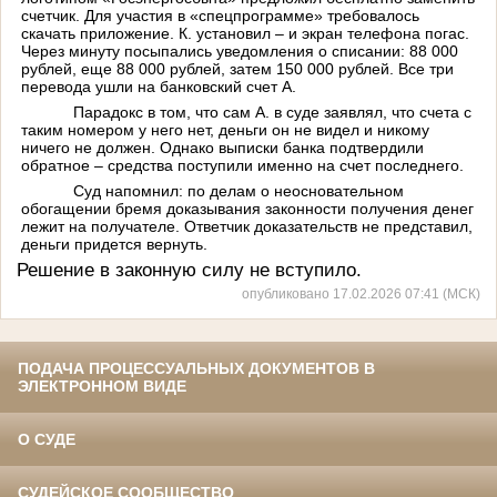
счетчик. Для участия в «спецпрограмме» требовалось
скачать приложение. К. установил – и экран телефона погас.
Через минуту посыпались уведомления о списании: 88 000
рублей, еще 88 000 рублей, затем 150 000 рублей. Все три
перевода ушли на банковский счет А.
Парадокс в том, что сам А. в суде заявлял, что счета с
таким номером у него нет, деньги он не видел и никому
ничего не должен. Однако выписки банка подтвердили
обратное – средства поступили именно на счет последнего.
Суд напомнил: по делам о неосновательном
обогащении бремя доказывания законности получения денег
лежит на получателе. Ответчик доказательств не представил,
деньги придется вернуть.
Решение в законную силу не вступило.
опубликовано 17.02.2026 07:41 (МСК)
ПОДАЧА ПРОЦЕССУАЛЬНЫХ ДОКУМЕНТОВ В
ЭЛЕКТРОННОМ ВИДЕ
О СУДЕ
СУДЕЙСКОЕ СООБЩЕСТВО